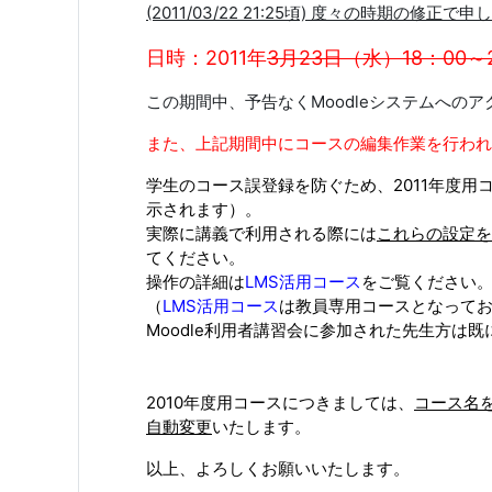
(2011/03/22 21:25頃) 度々の時期の修正
日時：2011年
3月23
日（水）18：00～
この期間中、予告なくMoodleシステムへの
また、上記期間中にコースの編集作業を行われ
学生のコース誤登録を防ぐため、2011年度
示されます）。
実際に講義で利用される際には
これらの設定を
てください。
操作の詳細は
LMS活用コース
をご覧ください
（
LMS活用コース
は教員専用コースとなって
Moodle利用者講習会に参加された先生方は
2010年度用コースにつきましては、
コース名
自動変更
いたします。
以上、よろしくお願いいたします。