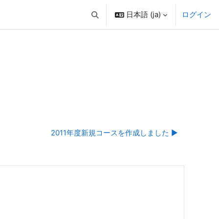
日本語 ‎(ja)‎
ログイン
検索入力に切り替える
2011年度新規コースを作成しました ▶︎