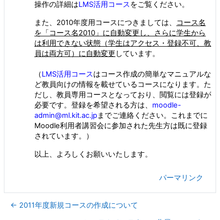
操作の詳細は
LMS活用コース
をご覧ください。
また、2010年度用コースにつきましては、
コース名
を「コース名2010」に自動変更し、さらに学生から
は利用できない状態（学生はアクセス・登録不可、教
員は両方可）に自動変更
しています。
（
LMS活用コース
はコース作成の簡単なマニュアルな
ど教員向けの情報を載せているコースになります。た
だし、教員専用コースとなっており、閲覧には登録が
必要です。登録を希望される方は、
moodle-
admin@ml.kit.ac.jp
までご連絡ください。これまでに
Moodle利用者講習会に参加された先生方は既に登録
されています。）
以上、よろしくお願いいたします。
パーマリンク
← 2011年度新規コースの作成について