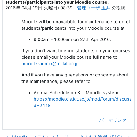
students/participants into your Moodle course.
2016年 04月 19日(火曜日) 08:39
-
管理ユーザ 玉井
の投稿
Moodle will be unavailable for maintenance to enrol
students/participants into your Moodle course at
9:00am - 10:00am on 27th Apr 2016.
If you don't want to enrol students on your courses,
please email your Moodle course full name to
moodle-admin@ml.kit.ac.jp .
And if you have any quenstions or concerns about
the maintenance, please refer to
Annual Schedule on KIT Moodle system.
https://moodle.cis.kit.ac.jp/mod/forum/discuss.p
d=2448
パーマリンク