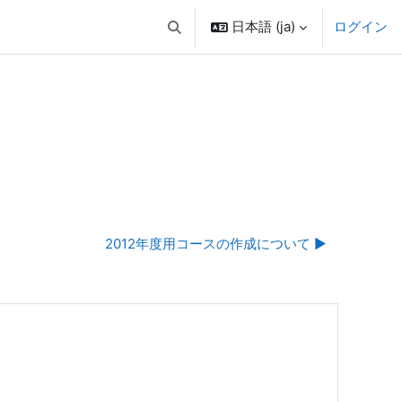
日本語 ‎(ja)‎
ログイン
検索入力に切り替える
2012年度用コースの作成について ▶︎