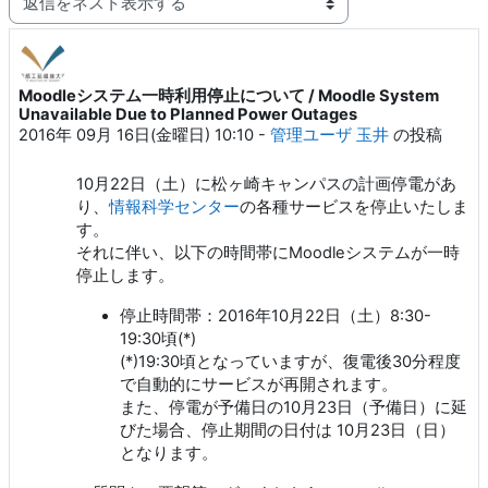
Moodleシステム一時利用停止について / Moodle System
返信数: 0
Unavailable Due to Planned Power Outages
2016年 09月 16日(金曜日) 10:10
-
管理ユーザ 玉井
の投稿
10月22日（土）に松ヶ崎キャンパスの計画停電があ
り、
情報科学センター
の各種サービスを停止いたしま
す。
それに伴い、以下の時間帯にMoodleシステムが一時
停止します。
停止時間帯：2016年10月22日（土）8:30-
19:30頃(*)
(*)19:30頃となっていますが、復電後30分程度
で自動的にサービスが再開されます。
また、停電が予備日の10月23日（予備日）に延
びた場合、停止期間の日付は 10月23日（日）
となります。