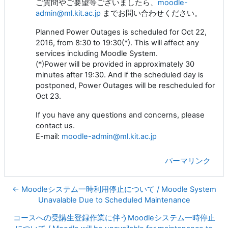
ご質問やご要望等ございましたら、
moodle-
admin@ml.kit.ac.jp
までお問い合わせください。
Planned Power Outages is scheduled for Oct 22,
2016, from 8:30 to 19:30(*). This will affect any
services including Moodle System.
(*)Power will be provided in approximately 30
minutes after 19:30. And if the scheduled day is
postponed, Power Outages will be rescheduled for
Oct 23.
If you have any questions and concerns, please
contact us.
E-mail:
moodle-admin@ml.kit.ac.jp
パーマリンク
← Moodleシステム一時利用停止について / Moodle System
Unavalable Due to Scheduled Maintenance
コースへの受講生登録作業に伴うMoodleシステム一時停止