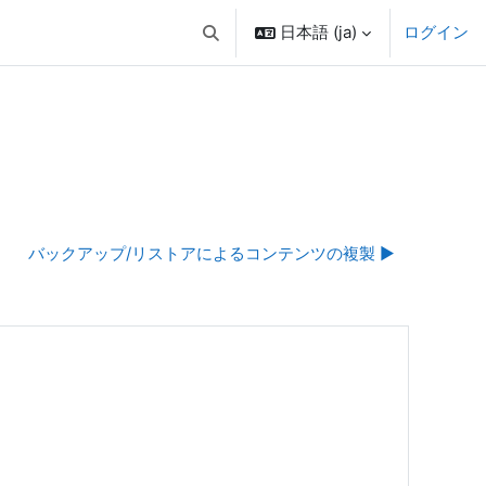
日本語 ‎(ja)‎
ログイン
検索入力に切り替える
）
バックアップ/リストアによるコンテンツの複製 ▶︎