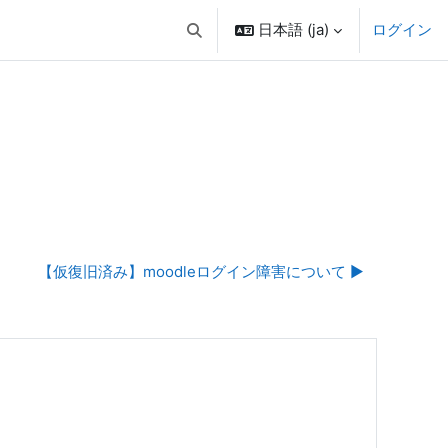
日本語 ‎(ja)‎
ログイン
検索入力に切り替える
【仮復旧済み】moodleログイン障害について ▶︎