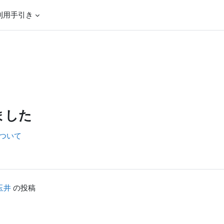
利用手引き
ました
について
玉井
の投稿