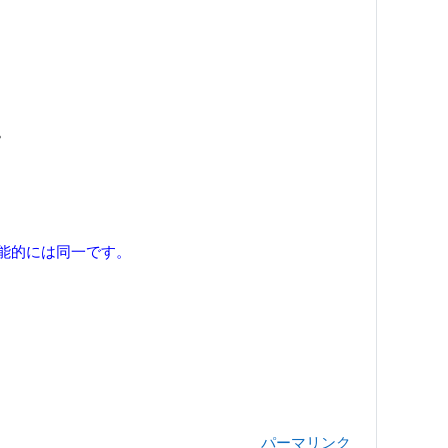
。
能的には同一です。
パーマリンク