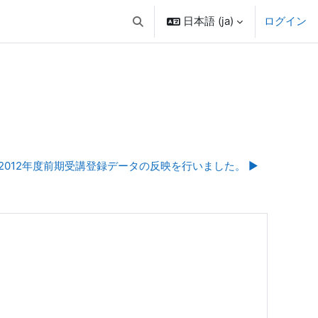
日本語 ‎(ja)‎
ログイン
検索入力に切り替える
2012年度前期受講登録データの反映を行いました。 ▶︎