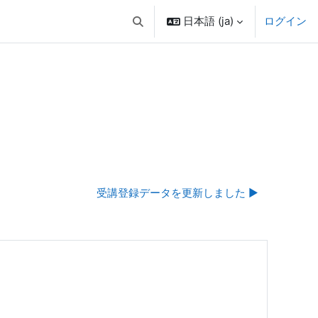
日本語 ‎(ja)‎
ログイン
検索入力に切り替える
受講登録データを更新しました ▶︎