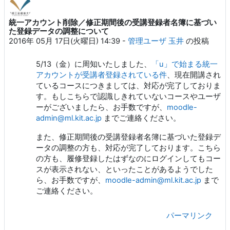
統一アカウント削除／修正期間後の受講登録者名簿に基づい
返信数: 0
た登録データの調整について
2016年 05月 17日(火曜日) 14:39
-
管理ユーザ 玉井
の投稿
5/13（金）に周知いたしました、
「u」で始まる統一
アカウントが受講者登録されている件
、現在開講され
ているコースにつきましては、対応が完了しておりま
す。もしこちらで認識しきれていないコースやユーザ
ーがございましたら、お手数ですが、
moodle-
admin@ml.kit.ac.jp
までご連絡ください。
また、修正期間後の受講登録者名簿に基づいた登録デ
ータの調整の方も、対応が完了しております。こちら
の方も、履修登録したはずなのにログインしてもコー
スが表示されない、といったことがあるようでした
ら、お手数ですが、
moodle-admin@ml.kit.ac.jp
まで
ご連絡ください。
パーマリンク