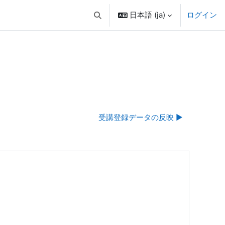
日本語 ‎(ja)‎
ログイン
検索入力に切り替える
受講登録データの反映 ▶︎