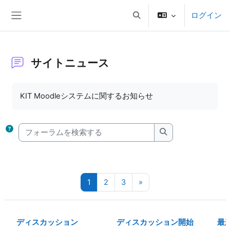
メインコンテンツへスキップする
ログイン
検索入力に切り替える
サイドパネル
サイトニュース
完了要件
KIT Moodleシステムに関するお知らせ
フォーラムを検索する
フォーラムを検索
ページ 1
ページ 2
ページ 3
次のページ
1
2
3
»
ディスカッション
ディスカッション開始
最