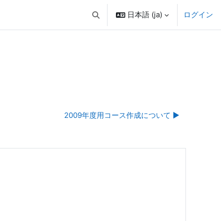
日本語 ‎(ja)‎
ログイン
検索入力に切り替える
2009年度用コース作成について ▶︎