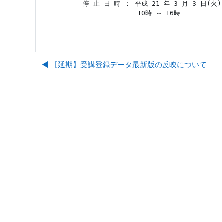
 　　停 止 日 時 ： 平成 21 年 3 月 3 日(火)

                  10時 ～ 16時
◀︎ 【延期】受講登録データ最新版の反映について