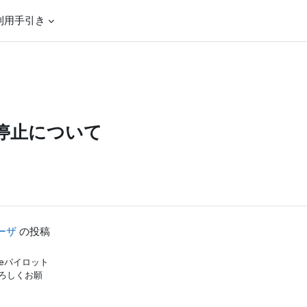
利用手引き
の停止について
ーザ
の投稿
eパイロット

しくお願
